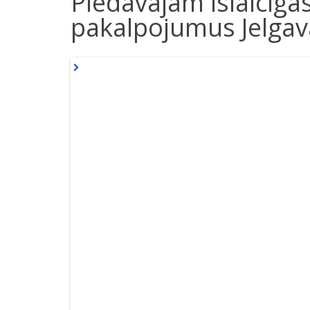
Piedāvajam īslaicīgā
pakalpojumus Jelgav