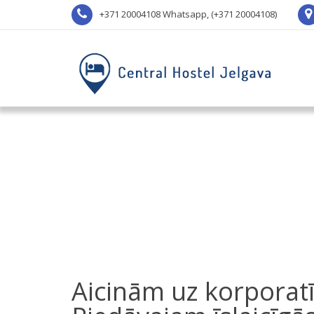
+371 20004108 Whatsapp, (+371 20004108)
Aicinām uz korporat