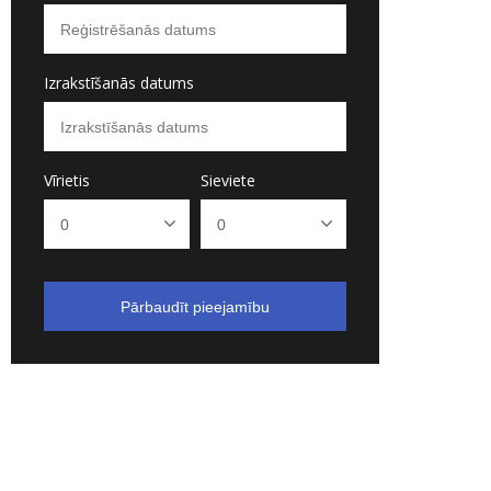
Izrakstīšanās datums
Vīrietis
Sieviete
Pārbaudīt pieejamību