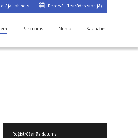
totāja kabinets
Rezervēt (Izstrādes stadijā)
iem
Par mums
Noma
Sazināties
Reģistrēšanās datums