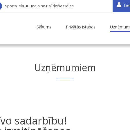
Lie
Sporta iela 3C. Ieeja no Palīdzības ielas
Sākums
Privātās istabas
Uzņēmum
Uzņēmumiem
īvo sadarbību!