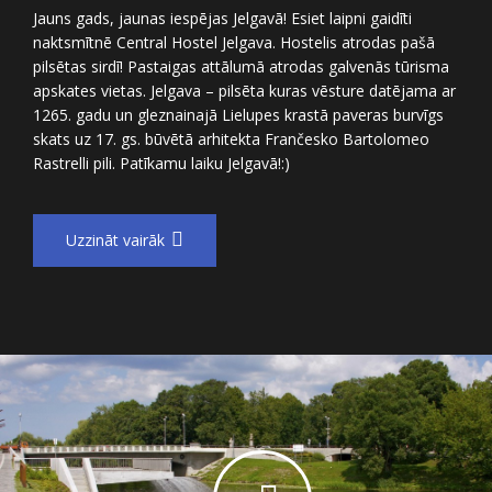
Jauns gads, jaunas iespējas Jelgavā! Esiet laipni gaidīti
naktsmītnē Central Hostel Jelgava. Hostelis atrodas pašā
pilsētas sirdī! Pastaigas attālumā atrodas galvenās tūrisma
apskates vietas. Jelgava – pilsēta kuras vēsture datējama ar
1265. gadu un gleznainajā Lielupes krastā paveras burvīgs
skats uz 17. gs. būvētā arhitekta Frančesko Bartolomeo
Rastrelli pili. Patīkamu laiku Jelgavā!:)
Uzzināt vairāk