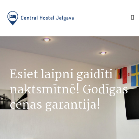
Esiet laipni gaidīti
naktsmītnē! Godīgas
cenas garantija!