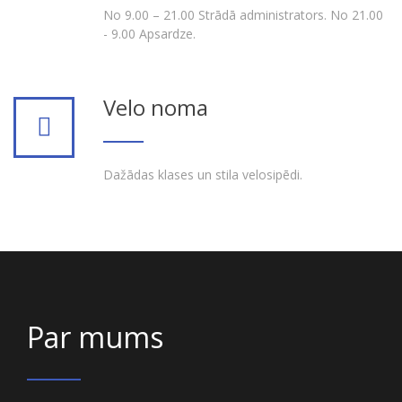
No 9.00 – 21.00 Strādā administrators. No 21.00
- 9.00 Apsardze.
Velo noma
Dažādas klases un stila velosipēdi.
Par mums